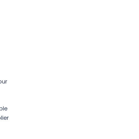
our
ble
lier