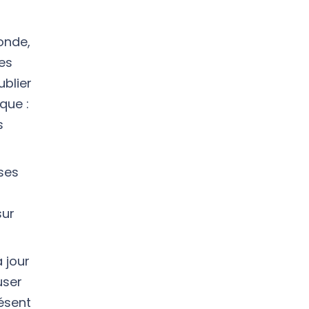
onde,
Les
ublier
que :
s
ises
sur
 jour
user
résent