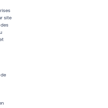
rises
r site
 des
ou
et
 de
en