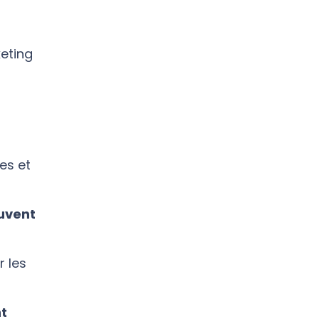
keting
es et
uvent
r les
t