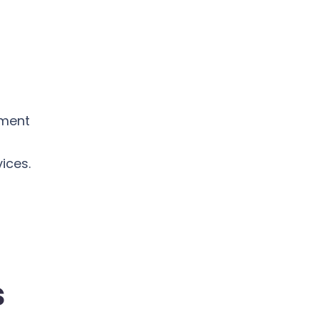
ément
ices.
s