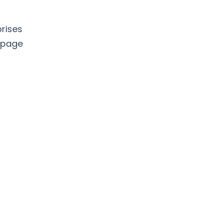
prises
r page