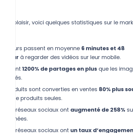
rand plaisir, voici quelques statistiques sur le mar
mateurs passent en moyenne
6 minutes et 48
ar jour
à regarder des vidéos sur leur mobile.
génèrent
1200% de partages en plus
que les imag
combinés.
de produits sont converties en ventes
80% plus so
ages
de produits seules.
sur les réseaux sociaux ont
augmenté de 258%
su
res années.
sur les réseaux sociaux ont
un taux d’engagemen