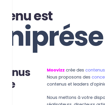
ntenu est
niprése
au
ntenus
Moovizz
crée des
contenus 
Nous proposons des
concep
tre
contenus et leaders d’opini
e.
Nous mettons à votre dispos
réalisateurs, directeurs art