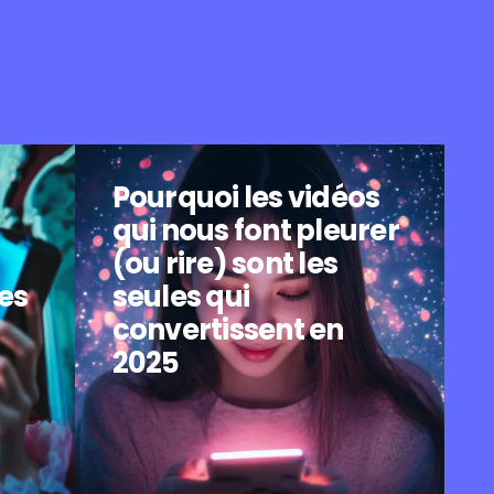
Pourquoi les vidéos
qui nous font pleurer
(ou rire) sont les
es
seules qui
convertissent en
2025