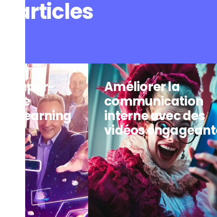
s articles
 le super-
Améliorer la
votre
communication
n E-learning
interne avec des
vidéos engageant