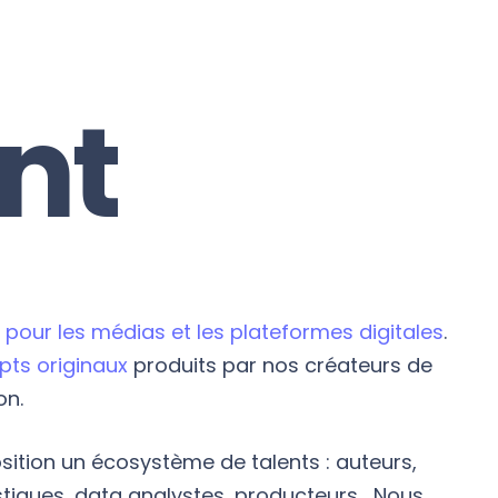
nt
pour les médias et les plateformes digitales
.
ts originaux
produits par nos créateurs de
on.
ition un écosystème de talents : auteurs,
istiques, data analystes, producteurs… Nous