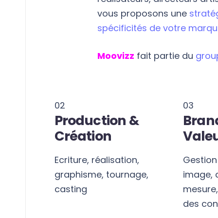
vous proposons une
straté
spécificités de votre marq
Moovizz
fait partie du
grou
02
03
Production &
Bran
Création
Vale
Ecriture, réalisation,
Gestion
s,
graphisme, tournage,
image, 
nnels
casting
mesure,
des con