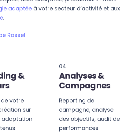
gie adaptée
à votre secteur d’activité et aux
ue
.
pe Rossel
04
ding &
Analyses &
urs
Campagnes
 de votre
Reporting de
création sur
campagne, analyse
 adaptation
des objectifs, audit de
tenus
performances