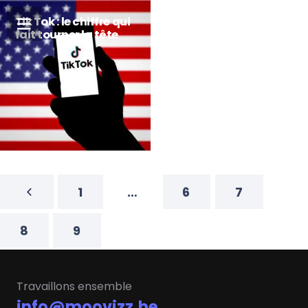
Tik Tok : le chiffre qui
fait tourner la tête
1
…
6
7
8
9
Travaillons ensemble
info@moovizz.be